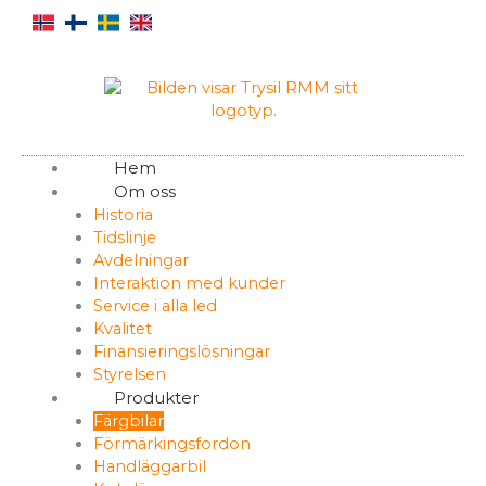
Hoppa
till
innehåll
Hem
Om oss
Historia
Tidslinje
Avdelningar
Interaktion med kunder
Service i alla led
Kvalitet
Finansieringslösningar
Styrelsen
Produkter
Färgbilar
Förmärkingsfordon
Handläggarbil