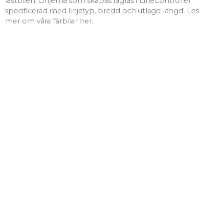
lastbilen. Linjerna som skapas lagras i LineController
specificerad med linjetyp, bredd och utlagd längd. Les
mer om våra färbilar her.