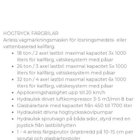
HÖGTRYCK FÄRGBILAR
Airless vägmärkningsmaskin för lösningsmedels- eller
vattenbaserad kallfärg.
18 ton / 2 axel lastbil: maximal kapacitet 3x 1000
liters för kallfärg, vätskesystem med påsar
26 ton / 3 axel lastbil: maximal kapacitet 5x 1000
liters för kallfärg, vätsskesystem med påsar
32 ton / 4 axel lastbil maximal kapacitet 6x 1000
liters för kallfärg, vätskesystem med påsar
Appliceringshastighet upp till 20 km/h
Hydraulisk drivet luftkompressor 3-5 m3/min 8 bar
Glasbärartank med kapacitet från 450 till 1700 liter
Hydrauliskt drivna högtrycksskovlpumpar
Hydraulisk sprutvagn på båda sidor, styrd med en
joystick från lastbilshytten
1 - 4 airless färgsprutor (linjebredd på 10-15 cm per
spruta) och glasbärtpistoler