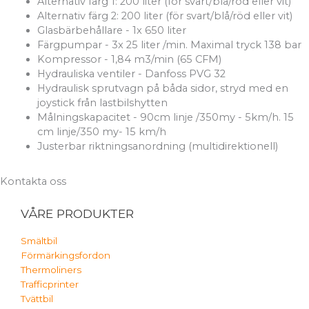
Alternativ färg 1: 200 liter (för svart/blå/röd eller vit)
Alternativ färg 2: 200 liter (för svart/blå/röd eller vit)
Glasbärbehållare - 1x 650 liter
Färgpumpar - 3x 25 liter /min. Maximal tryck 138 bar
Kompressor - 1,84 m3/min (65 CFM)
Hydrauliska ventiler - Danfoss PVG 32
Hydraulisk sprutvagn på båda sidor, stryd med en
joystick från lastbilshytten
Målningskapacitet - 90cm linje /350my - 5km/h. 15
cm linje/350 my- 15 km/h
Justerbar riktningsanordning (multidirektionell)
Kontakta oss
VÅRE PRODUKTER
Smältbil
Förmärkingsfordon
Thermoliners
Trafficprinter
Tvättbil