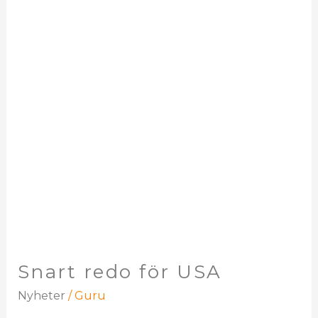
redo
för
USA
Snart redo för USA
Nyheter
/
Guru