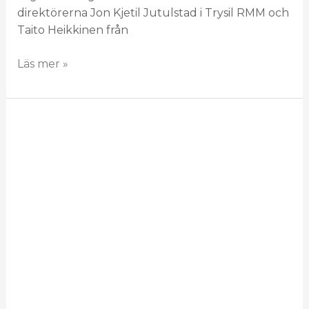
direktörerna Jon Kjetil Jutulstad i Trysil RMM och
Taito Heikkinen från
Läs mer »
Demotur
runt
om
i
USA
i
husbil