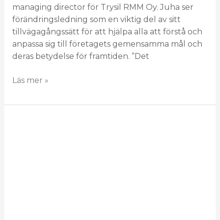
managing director för Trysil RMM Oy. Juha ser
förändringsledning som en viktig del av sitt
tillvägagångssätt för att hjälpa alla att förstå och
anpassa sig till företagets gemensamma mål och
deras betydelse för framtiden. ”Det
Läs mer »
CFO:n
med
elektriska
ambitioner