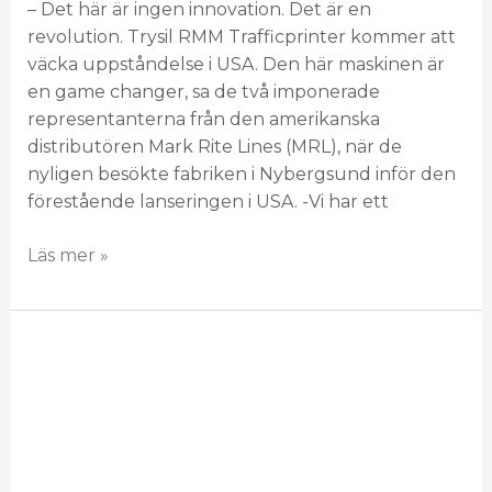
– Det här är ingen innovation. Det är en
revolution. Trysil RMM Trafficprinter kommer att
väcka uppståndelse i USA. Den här maskinen är
en game changer, sa de två imponerade
representanterna från den amerikanska
distributören Mark Rite Lines (MRL), när de
nyligen besökte fabriken i Nybergsund inför den
förestående lanseringen i USA. -Vi har ett
Läs mer »
Resan
till
det
förlovade
landet