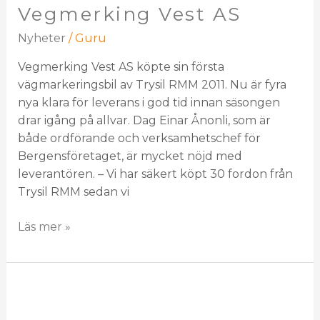
Vegmerking Vest AS
Nyheter
/
Guru
Vegmerking Vest AS köpte sin första
vägmarkeringsbil av Trysil RMM 2011. Nu är fyra
nya klara för leverans i god tid innan säsongen
drar igång på allvar. Dag Einar Ånonli, som är
både ordförande och verksamhetschef för
Bergensföretaget, är mycket nöjd med
leverantören. – Vi har säkert köpt 30 fordon från
Trysil RMM sedan vi
Läs mer »
Snart