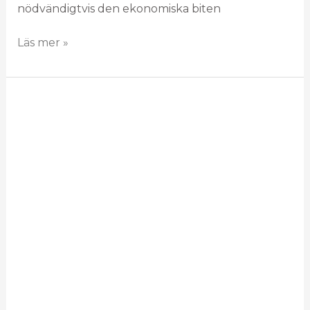
nödvändigtvis den ekonomiska biten
Läs mer »
Trysil
RMM
förvärvar
majoriteten
av
aktierna
i
Tieto-
Oskari