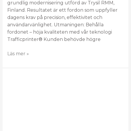
grundlig modernisering utförd av Trysil RMM,
Finland. Resultatet är ett fordon som uppfyller
dagens krav på precision, effektivitet och
användarvänlighet. Utmaningen: Behålla
fordonet – höja kvaliteten med vår teknologi
Trafficprinter® Kunden behövde högre
Läs mer »
Juha
Ylivakeri:
Förändring
är
alltid
en
möjlighet