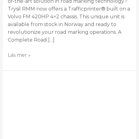
of-the-art solution in road marking technology?
Trysil RMM now offers a Trafficprinter® built on a
Volvo FM 420HP 4×2 chassis. This unique unit is
available from stock in Norway and ready to
revolutionize your road marking operations. A
Complete Road […]
Läs mer »
Från
gammalt
till
modernt
–
utan
att