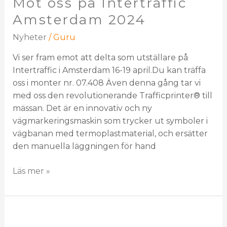
Möt oss på Intertraffic
Amsterdam 2024
Nyheter
/
Guru
Vi ser fram emot att delta som utställare på
Intertraffic i Amsterdam 16-19 april.Du kan träffa
oss i monter nr. 07.408 Även denna gång tar vi
med oss den revolutionerande Trafficprinter® till
mässan. Det är en innovativ och ny
vägmarkeringsmaskin som trycker ut symboler i
vägbanan med termoplastmaterial, och ersätter
den manuella läggningen för hand
Läs mer »
Trysil