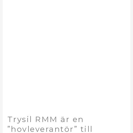
RMM
är
en
”hovleverantör”
till
Vegmerking
Vest
AS
Trysil RMM är en
”hovleverantör” till