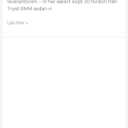
leverantören. – Vi har säkert köpt 30 fordon från
Trysil RMM sedan vi
Läs mer »
Snart
redo
för
USA