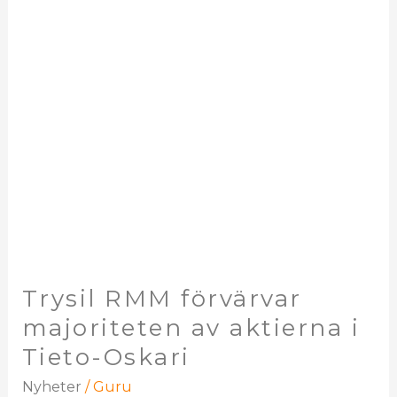
majoriteten
av
aktierna
i
Tieto-
Oskari
Trysil RMM förvärvar
majoriteten av aktierna i
Tieto-Oskari
Nyheter
/
Guru