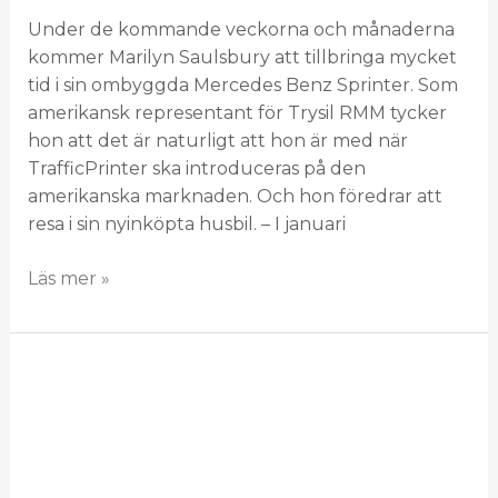
Under de kommande veckorna och månaderna
kommer Marilyn Saulsbury att tillbringa mycket
tid i sin ombyggda Mercedes Benz Sprinter. Som
amerikansk representant för Trysil RMM tycker
hon att det är naturligt att hon är med när
TrafficPrinter ska introduceras på den
amerikanska marknaden. Och hon föredrar att
resa i sin nyinköpta husbil. – I januari
Läs mer »
Möt
oss
på
Intertraffic