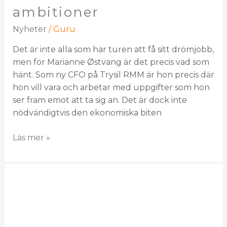
ambitioner
Nyheter
/
Guru
Det är inte alla som har turen att få sitt drömjobb,
men för Marianne Østvang är det precis vad som
hänt. Som ny CFO på Trysil RMM är hon precis där
hon vill vara och arbetar med uppgifter som hon
ser fram emot att ta sig an. Det är dock inte
nödvändigtvis den ekonomiska biten
Läs mer »
Trysil
RMM
förvärvar