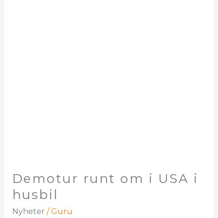
om
i
USA
i
husbil
Demotur runt om i USA i
husbil
Nyheter
/
Guru