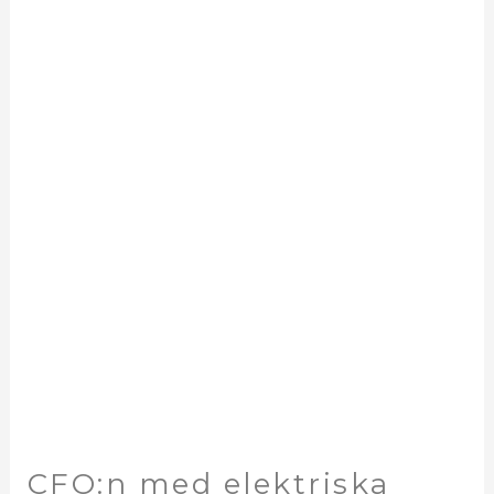
CFO:n
med
elektriska
ambitioner
CFO:n med elektriska